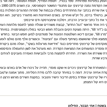
של ה
קי את שירתו בכתבי עת מחתרתיים בפולין ובבמות של ספרות המהגרים הפולנית במ
ן, ברטולד ברכט, נלי זק"ש ואחרים. בשנים האחרונות הוא מתגורר בקרקוב. הוא ה
ר את כל כתבי זביגנייב הרברט, ויסלבה שימבורסקה ודם זגייבסקי.
קי היה אחד מראשי "הגל החדש", קבוצת משוררים שנולדו סמוך לתוםפ מלחמת העולם
הידוע גם כ"דור 68", היתה מצוקת הקיום והגבלת חופש הביטוי בפולין הקומוניסטית. במי
אירועי "מרץ 68", שבהם דיכאו השלטונות הפגנות של סטודנטים למען חופש הביטוי. בח
ממוצא פולני שהואשמו בשיתוף פעולה עם "הציונות". וכעשרים אלף מהם נאלצו לעזוב 
מוקדמים של קריניצקי מתריסים כנגד "אידיאות מורעלות בשקר", ועולה מהם ביקורת
 ומסריה המעוותים את המציאות הקודרת. הוא מערטל את לשון התעמולה והסיסמאו
ת ששירתו את השררה. חתירתו לתמצות מרבי ולגבישיות האמירה מעניקים לעיתים לשי
רבע שורות.
המאוחרת של קריניצקי ניכרים אי-שקט מוסרי, תהייה על ניכורו של אדם בארצו ובעול
דת אחיזה ערכית. דומה כי במיוחד קרובה לליבו מידת הסליחה, מתוך אמונה ש"טוב א
ריו של קריניצקי עומדת בסימן הדיבור הישיר והטבעי. במקצת השירים מורגש הרצון 
 היא קול המצפון.
בשטח | אחי הבכור, החילזון