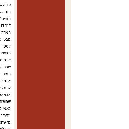
טדיאוש
הנה כל 
החיים".
ד"ר דוי
המו"ל ש
מבטו ש
לספר המ
הגישה ה
אינני 
שכחו א
המיטב.
אינני י
להתקיי
אבא שלי
שהושם 
לאמי ל
"העדר 
מי שהכי