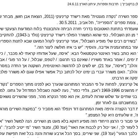
 ברקוביץ' |
תרבות וספרות, עיתון הארץ 24.6.11
 צומת ספרים "הספרייה", תל-אביב, 30.5.2011
.
עמדתי בתחנת האוטובוס בדרכי חזרה הביתה והתבוננתי בלוח המודעות הצעקני שלמול
למשורר מן הזן השבלולי, כפי 
בשירים רבים שלי מופיע השבלול", אמר קריניצקי לקהל המועט שבא לחנות הספרים כ
זר במתורגמנית אדיבה, והוסיף: "יש בי איזו חולשה ליצור הזה
".
הוא כותב בשיר האינטר-טקסטואלי הבא: "איסה, שעל אודותיו קראתי לא מכבר, / כי 
 ימים, / אומר באחד משיריו / שאינם בני תרגום: / ?טפס, שבלול, / על הר פוג'י / א
המלים והלב" ("איסה", עמ' 21). יש לשים לב להדגשה האינטימית, השקטה אך 
הלב". האם משורר עברי בן ימינו יכול לכתוב כך? אפשר אפילו שגם לא משורר פולני, 
סקה או הרברט
.
של קריניצקי, לפחות על פי המבחר המתורגם שנערך כאן לפנינו מתוך הספרים "נקו
של שיריו מהשנים 1969-1996 ו"אבן, גלידי כפור", נעה לאטה כשבלול המזדחל על 
בני שתיים עד שלוש שורות לעתים, אין הוא ספר הנקרא מהר, מפני שהשירים נושאי
 במחשבתנו גם לאחר זמן.
 דבר הקצרה והיפה מאת המתרגם דוד וינפלד הוא מסביר כי "במקצת השירים מורגש
, זו שלעתים היא קול המצפון
".
ני סבור כי הרצון הייחודי הזה מופיע דווקא בלא מעט מן השירים. הנה למשל השיר "אינ
איני יכול לעזור לך, / אני יכול רק לכבות את האור" (עמ' 30), 
אם לא כלבך הגזעי" (עמ' 19). שני שירים; בסך הכל ארבע שורות והנה בכל זאת 