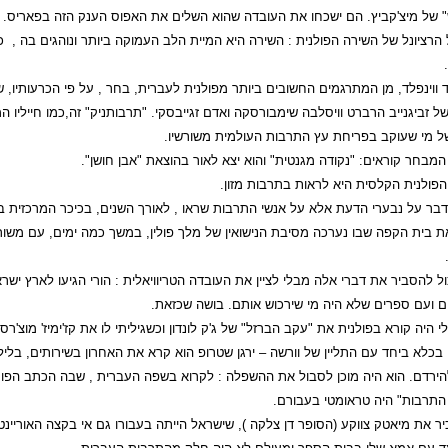
" של מיצ'קביץ. הם ישכחו את העובדה שהוא השלים את האפוס הענק הזה בפאריס.
הרציונל של השירה הפולנית : השירה היא המיית הלב העמוקה ביותר ונוהגים בה , כ
ד ווינפלד, מן המתרגמים החשובים ביותר מפולנית לעברית, בחר , על פי הכרעותיו, שי
ל זביגנייב הרברט וויסלבה שימבורסקה ואדם זגייבסקי. "תרבותניק" זה,כמו חייליו 
ל מי שעוקב בפריחת עץ התרבות העולמית משורשיו.
בחר קוראים: "נקודה מגנטית" והוא יצא לאור בהוצאת "אבן חושן".
פולנית הקלסית היא לראות בתרבות מזון.
מדבר על נבערי הדעת אלא על אנשי התרבות שראו , לאורך השנים, בכיכר המרכזית ב
ת בית הקפה שבו נערכה מסיבת הנישואין של מלך פולין, במשך כמה ימים, עם משור
כול להסביר את דברי אלה מבלי לציין את העובדה הטריוויאלית : הורי הגיעו לארץ י
ם ועם ספרים שלא היה מי שירכוש אותם. בושה שכזאת.
 היה קורא בפולנית את "עקב הברזל" של ג'ק לונדון וכשגיליתי לו את קז'ימיז' מוצ'ר
בכלא ביחד עם התליין של וורשה – ירגן שטרופ הוא קרא את האחרון בשירותים, בלי
הירדם. הוא היה מוכן לסבול את ההשפלה : לקרוא בשפה העברית , שבה הכתב הפוך,
התרבות" היה טראומטי בעבורם.
ר את מיאטק צווקע (הסופר דן צלקה ), שישראל הייתה בעבורו גם אי בקצה האוריינט 