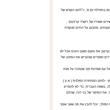
מו בתפילת יום א', כ"לחם הקודש של
רים משיריו של רישרד קריניצקי ,
המנצחים, מתבונן על החיים מנקודת
קרקוב את מקום משכן היונים אבל לא
רים וסופרים שהקריאו את המיטב של
שראל עם שמיכות פוך שנמכרו על מנת
סקי –לוחם המחתרת הפולנית ( א.ק )
לה, בשפה העברית, כדי לא להפריע
 את הסיפור של בני דורו, שהלם
הפולני, יוכל להבין את מה שאני אומר.