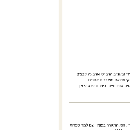
רי זביגנייב הרברט וארבעה קבצים
קי ותירגם משוררים אחרים.
ים ספרותיים, ביניהם פרס פ.א.ן
ם הוגלו הוריו. הוא התגורר בפונזן, שם למד ספרות