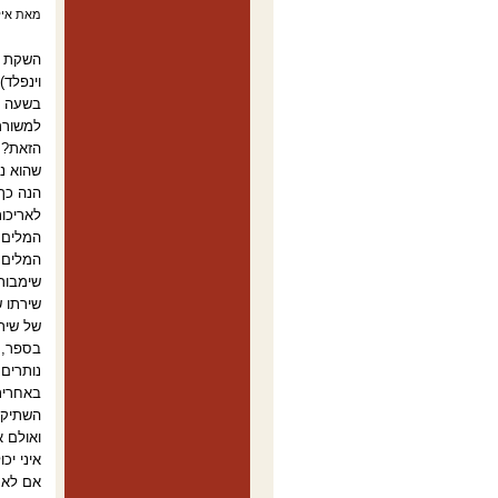
מאת אילן
וינפלד),
בשעה ש
הזאת? "
שהוא נע
הנה כך 
לאריכות
המלים ו
שימבור
שירתו 
בספר, 
נותרים
באחרית
השתיקה'
ואולם א