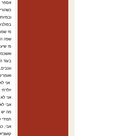
אספר ס
כשהורי 
ובמיוחד
בפולנית
מי שמכי
שפה היא
מי שיע
ואשכנזי
בעוד הש
וגנבים
ואומרים
אני לא 
יולדתי ו
אני לא 
אבי לא
מה יש כ
תמידי ש
אבי, כמ
קושצ'יו