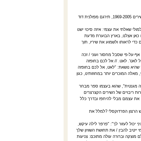
השקת ספר השירה "נקודה מגנטית" מאת רישרד קריניצקי (2011, הוצאת אבן חושן, מבחר שירים 1969-2005, תירגם מפולנית דוד
י שאלתי את עצמי: איזה סיכוי ישנו
שהוא המשורר הפולני רישרד קריניצקי (נולד ב-1943), להתקיים כאן אצלנו, בארץ הבוערת מדעת
די לראותו ולשמוע את שיריו, תוך
אף-על-פי שסבל מחסור ועוני / זכה
בל לאט'. לאט. // אל לכם בחופזה
החדה במסר שהיא נושאת: "לאט, אל לכם בחופזה
מאלה המוכרים יותר במחוזותינו, כגון
דה מגנטית", שהוא בעצמו ספר מבחר
גחונו. למרות ריבויים של השירים הקצרצרים
ם את עצמם מבלי להיחפז ובדרך כלל
 הרצון הפרדוקסלי ?למלל את
י יכול לעזור לך": "פרפר לילה עיקש,
ומנגד השיר "מי ייטיב להבין": "מי ייטיב להבין / את תחושת השוויון שלך
תפישת עולם מוצקה וברורה עולה מתוכם: צניעות