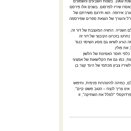
פולנית ועסק בפעילות ספרותית. ספר בכוריו, "תנופת המרדף, תנופת המנוסה", ראה אור בשנת 1969. בשנות השבעים והשמונים
מאה הקודמת נמנה קריניצקי עם מתנגדי המשטר הקומוניסטי, ובין השנים 1980-1976 נאסרו שיריו לפרסום. בשנים אלו פירסם
ערב אירופה. הוא תירגם משירתם של
מו"ל והעורך של הוצאת ספרים שפירסמה
 השנייה. החוויה המעצבת של דור זה,
וחד נחרטו בזכרונו הקיבוצי של דור זה
ודש זה הגיע לשיאו גם מסע השיסוי כנגד
את פולין.
 כלפי חוסר האמינות של הלשון
ת, כמו גם את הקלישאות של אמצעי
ריו צביון מכתמי של היגד קצר בן
ם, כמיהה להיטהרות פנימית, וחיפוש
ינו צריך לנצח – הטוב פשוט קיים".
הפרדוקסלי "למלל את השתיקה", זו