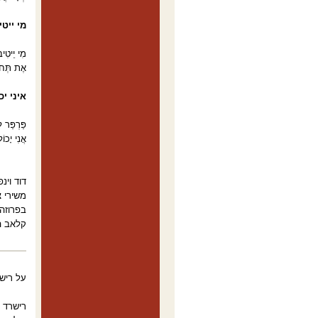
מי ייטי
מִי יֵיטִי
אֶת תְּחוּש
איני יכ
פַּרְפַּר ל
אֲנִי יָכו
דוד וינ
משירי צ
בפרוזה 
קלאב הפולנ
על רישר