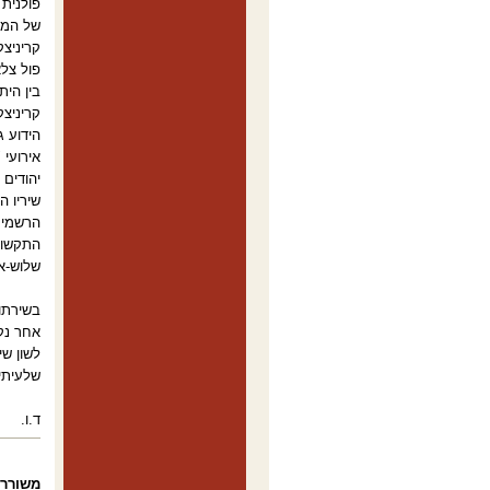
קריניצ
פול צלא
בין הית
קריניצ
יהודים 
שיריו ה
הרשמית
התקשור
שלוש-א
בשירתו 
אחר נקו
לשון שי
שלעיתים
ד.ו.
משורר 