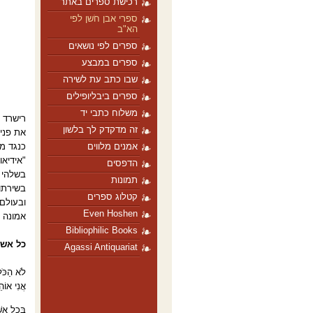
רכישת ספרים באתר
ספרי אבן חֹשן לפי
הא"ב
ספרים לפי נושאים
ספרים במבצע
שבו כתב עת לשירה
ספרים ביבליופילים
משלוח כתבי יד
זה מדקדק לך בלשון
את פני
כנגד מ
אמנים מלווים
"אידיאו
הדפסים
בשלהי 
תמונות
בשירתו 
קטלוג ספרים
ובעולם,
Even Hoshen
אמונה ש
Bibliophilic Books
כל אשר
Agassi Antiquariat
לֹא הַכֹּל
אֲנִי אוֹה
בְּכָל אֲש