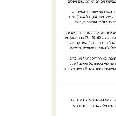
צביעות אם גם לא למעשים אפלים
 נוגע באמצעותם בנושאים כגון
האהבה הרומנטית לאשה: "לא הכל אני עושה מאהבה אלייך. / אני אוהב אותך / בכל אשר אני עושה" (עמ' 64, "כל אשר"). ומנגד -
ו. / ולוואי ואסובב בו, / עד
ם יותר וגם אל הקשריה היהודיים של
כתיבתו, בשירים מעניינים לקריאה כגון: "הטוב הוא חסר מגן"; "עיר" ו"כן, הנני" (המופיעים בספר בעמ' 60, 40 ו-78 בהתאמה). אך
כל כך יפה בחוץ", אמר קריניצקי
 אולי למשוררים מקומיים, שכשהם
יבה, באורח דיסקרטי / אני מרים
 אח לאי ביטחון של הקיום. / שנינו
אינטימי ביותר שלו: // בזיעה של פחד,
מרת את המילה הזאת היא הייתה
סים אליה שני הבני דודים שלי