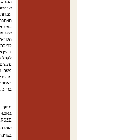
המחשבה
שבהשפל
עמדות 
בשיר אה
שאתמוס
הקוראים
גרעין ש
לקהל בפ
נרגשים
משהו מז
מהשביל 
כאחד אי
בזרע, ברי
מתוך:
ה
9.4.2011
ERSZE
אומרת א
בגדיניה,