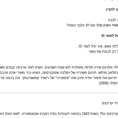
ב להבין
ב לְהָבִין
ַׁת הַשִּׁוְיוֹן שֶׁלְּךָ אִם לֹא כַּלְבְּךָ הַגִּזְעִי?
ול לעזור לך
ַיְלָה עִקֵּשֹ, אֵינִי יָכוֹל לַעֲזֹר לְךָ,
ֹל רַק לְכַבּוֹת אֶת הָאוֹר.
פלד מתרגם שירה ופרוזה מפולנית למן שנות השבעים. הוציא לאור ארבעה קבצים משי
'סלאב מילוש. תירגם משיריה של ויסלבה שימבורסקה, הוציא כרך משירי אדם זגייבס
תירגם את סיפורי אידה פינק ואת "אימפריה" של רישרד קפושצ'ינסקי. זכה בכמה פרס
י (2006).
ד קריניצקי
רישרד קריניצקי נולד בשנת 1943 במחנה לעבודות כפיה וימברג שבאוסטריה, לש