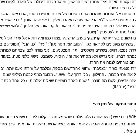
 וקטנות האדם מצד אחר (בשיר הראשון) ומנגד הכרה ביכולתו של האדם לקיום שב
ה (בשיר השני).
מוסריות אלו ואחרות עומדות גם בבסיסם של שירים נוספים בספר, גם כאשר המשורר
בה שבלולי במיוחד והצהרתי פחות: "קחי אותי // קחי אותי אל חלומך / ולוואי שאישאר ב
ס / מתחת לעפעפייך" (שם).
 השונים בשירתו של קריניצקי בערב ההשקה נצמדו כמדומה דווקא אל שיריו הפוליטיי
ירתו נמצא דווקא בשירים השקטים יותר, המצטנעים. "אני מודה לכם שבאתם למרות ש
תח דבריו. "אני נרגש ולא מסתיר את זה", הוסיף, כשמבטו נישא כלפי מטה, בניגוד
 הם טורחים לנפח את החזה
.
ה מצאתי בשירו "בגניבה", שהוא מהחדשים בספר, ומלמד על שירתו מעט יותר: "בגנ
את אחי הבכור, / החילזון, / בל ידרוך עליו איש. // מבוגר ממני לבטח מיליוני שנים. /
ננו יודעים, לשם מה נוצרנו. / שנינו כאחד רושמים שאלות אילמות, / כל אחד בכתב ה
ר" (עמ' 67).
טור המקוון של נתן רועי
WI
(דברי שיר) היא אותה מילה פולנית שמשמעותה : דקלום ליבך. כשאמי הייתה או
ותה בזקיפת קומתה ואבי היה אומר אותה באיזו ארשת חשיבות. אני מניח שכך מתייח
 פולין
.