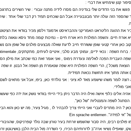
יפור קטן שימחיש את דברי :
פגשו את בני הדודים שלי בגדיניה הם מסרו לידיה מתנה עבורי : שיר השירים בתרגו
 שהספר הזה עולה יותר מבונבוניירה אבל הם שוכחים תמיד רק דבר שולי אחד : שי
.
ר את ההוגה הליטראט האמריקני וההבראיסט אדמונד וילסון מכיר בוודאי את הציטוט
 אורח חיים. והשפה הפולנית היא אורח חיים – נמיכות קומה מחד גיסא וגאווה בלת
קוב כאן אחרי קטעי שופן ששזרתי חייב לדעת שאלה מבצעים פולנים של שופן והם נש
. ברוח השפה : נכאי ידיים, עמוקי מבע סלבי, איטיים לעיתים, מתקתקים,
ntimentale
פה העברית הפכה לאלימה ונעדרת נימוס , ואני אומר זאת כמי שכתב את מילון הסלנ
, הוצאת משכל ), הרי השפה הפולנית היא שפה שנאמרת מן השפה אל הבטן. זו שפה
 אותה מתוך איזו תחושת נכאות תמידית.
רוצה לומר משהו שישמע מאד לא ציוני : אני נולדתי כאן, ביפו, אבל אני מתאים לשם, 
אבי מולידי.
אהיה אלים כלפי אישה ואילו היה הדבר ניתן בידי הייתי בוודאי נושק את ידה כפי שעשה
 הסתגל לשפה והמנטליות "של כאן".
אן ? היה מתריס לעברי ואני הייתי צריך להבהיר לו , מגיל צעיר, מה יש כאן והוא הבי
ל "אי למידה".
Ein sprache entlernen
ו פולנים רבים, היה סבור שהשמש זורחת בעיר טורון שבה נולד קופרניקוס, שהגיבורי
שקו, שאפילו נשיאי ארה"ב לדורותיהם הכירו, כי השדרה מול הבית הלבן בוושינגטון זר