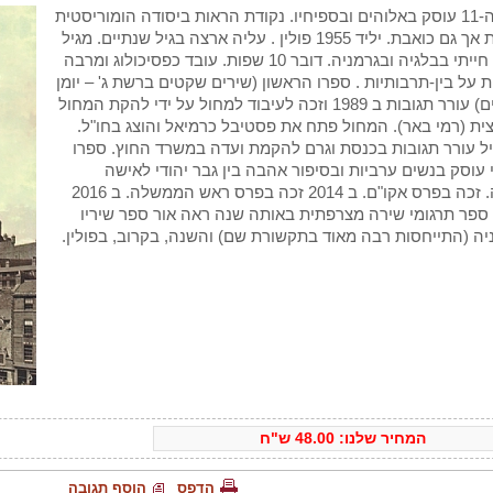
ספרו ה-11 עוסק באלוהים ובספיחיו. נקודת הראות ביסודה הומוריסטית
אירונית אך גם כואבת. יליד 1955 פולין . עליה ארצה בגיל שנתיים. מגיל
12-18 חייתי בבלגיה ובגרמניה. דובר 10 שפות. עובד כפסיכולוג ומרבה
 על בין-תרבותיות . ספרו הראשון (שירים שקטים ברשת ג' – יומן
מילואים) עורר תגובות ב 1989 וזכה לעיבוד למחול על ידי להקת המחול
ית (רמי באר). המחול פתח את פסטיבל כרמיאל והוצג בחו"ל.
 עורר תגובות בכנסת וגרם להקמת ועדה במשרד החוץ. ספרו
עוסק בנשים ערביות ובסיפור אהבה בין גבר יהודי לאישה
ערביה. זכה בפרס אקו"ם. ב 2014 זכה בפרס ראש הממשלה. ב 2016
פר תרגומי שירה מצרפתית באותה שנה ראה אור ספר שיריו
ה (התייחסות רבה מאוד בתקשורת שם) והשנה, בקרוב, בפולין.
המחיר שלנו:
48.00
ש"ח
הדפס
הוסף תגובה