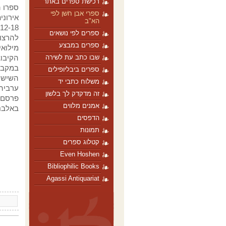
רכישת ספרים באתר
ספרי אבן חֹשן לפי
הא"ב
ספרים לפי נושאים
להרצות
ספרים במבצע
שבו כתב עת לשירה
הקיבוצ
במקביל
ספרים ביבליופילים
השישי 
משלוח כתבי יד
זה מדקדק לך בלשון
פרסם ס
אמנים מלווים
באלבני
הדפסים
תמונות
קטלוג ספרים
Even Hoshen
Bibliophilic Books
Agassi Antiquariat