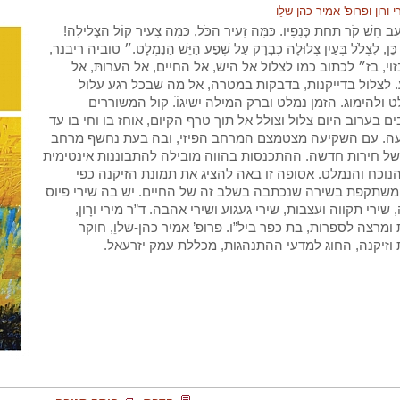
 ורון ופרופ' אמיר כהן שלֵו
ֵב חָשׁ קֹר תַּחַת כְּנָפָיו. כַּמָּה זָעִיר הַכֹּל, כַּמָּה צָעִיר קוֹל הַצְּלִילָה!
כֵּן, לִצְלֹל בְּעַיִן צְלוּלָה כְּבָרָק עַל שֶׁפַע הַיֵּשׁ הַנִּמְלָט.״ טוביה ריבנר,
זוי, בז״ לכתוב כמו לצלול אל היש, אל החיים, אל הערותּ, אל
לצלול בדייקנות, בדבקות במטרה, אל מה שבכל רגע עלול
 ולהימוג. הזמן נמלט וברק המילה ישיגוֹֹ. קול המשוררים
ם בערוב היום צלול וצולל אל תוך טרף הקיום, אוחז בו וחי בו עד
ה. עם השקיעה מצטמצם המרחב הפיזי, ובה בעת נחשף מרחב
של חירות חדשה. ההתכנסות בהווה מובילה להתבוננות אינטימית
נוכח והנמלט. אסופה זו באה להציג את תמונת הזיקנה כפי
משתקפת בשירה שנכתבה בשלב זה של החיים. יש בה שירי פיוס
 שירי תקווה ועצבות, שירי געגוע ושירי אהבה. ד”ר מירי ורָון,
ומרצה לספרות, בת כפר ביל”ו. פרופ’ אמיר כהן-שלוֵ, חוקר
וזיקנה, החוג למדעי ההתנהגות, מכללת עמק יזרעאל.