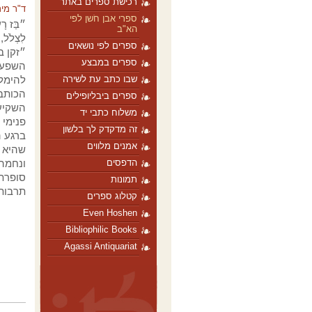
רכישת ספרים באתר
ד"ר מירי
ספרי אבן חֹשן לפי
״בַּז רָע
הא"ב
לִצְלֹל, 
ספרים לפי נושאים
״זקן ב
ספרים במבצע
השפע. 
שבו כתב עת לשירה
להימלט
הכותבי
ספרים ביבליופילים
השקיע
משלוח כתבי יד
פנימי 
זה מדקדק לך בלשון
ברגע ה
אמנים מלווים
שהיא 
הדפסים
ונחמה,
סופרת 
תמונות
תרבות 
קטלוג ספרים
Even Hoshen
Bibliophilic Books
Agassi Antiquariat