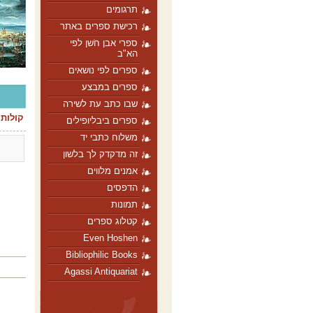
תרגומים
רכישת ספרים באתר
ספרי אבן חֹשן לפי
הא"ב
ספרים לפי נושאים
ספרים במבצע
שבו כתב עת לשירה
קולות 
ספרים ביבליופילים
משלוח כתבי יד
זה מדקדק לך בלשון
אמנים מלווים
הדפסים
תמונות
קטלוג ספרים
Even Hoshen
Bibliophilic Books
Agassi Antiquariat