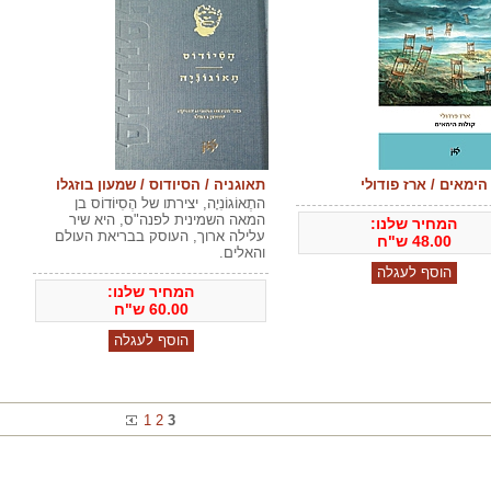
הימאים / ארז פודולי
תאוגניה / הסיודוס / שמעון בוזגלו
התֶאוֹגוֹנִיָה, יצירתו של הֶסִיוֹדוֹס בן
המאה השמינית לפנה"ס, היא שיר
המחיר שלנו:
עלילה ארוך, העוסק בבריאת העולם
48.00
ש"ח
והאלים.
המחיר שלנו:
60.00
ש"ח
1
2
3